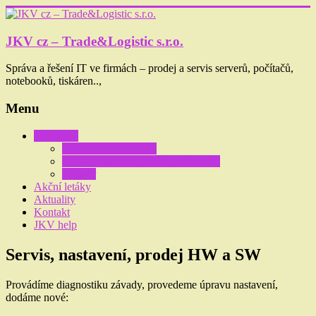
Skip
to
content
JKV cz – Trade&Logistic s.r.o.
Správa a řešení IT ve firmách – prodej a servis serverů, počítačů,
notebooků, tiskáren..,
Menu
IT Služby
Správa IT ve firmách
Servis, nastavení, prodej HW a SW
Brother
Akční letáky
Aktuality
Kontakt
JKV help
Servis, nastavení, prodej HW a SW
Provádíme diagnostiku závady, provedeme úpravu nastavení,
dodáme nové: