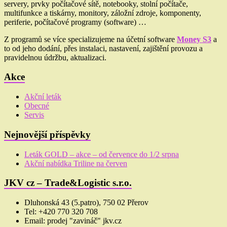
servery, prvky počítačové sítě, notebooky, stolní počítače,
multifunkce a tiskárny, monitory, záložní zdroje, komponenty,
periferie, počítačové programy (software) …
Z programů se více specializujeme na účetní software
Money S3
a
to od jeho dodání, přes instalaci, nastavení, zajištění provozu a
pravidelnou údržbu, aktualizaci.
Akce
Akční leták
Obecné
Servis
Nejnovější příspěvky
Leták GOLD – akce – od července do 1/2 srpna
Akční nabídka Triline na červen
JKV cz – Trade&Logistic s.r.o.
Dluhonská 43 (5.patro), 750 02 Přerov
Tel: +420 770 320 708
Email: prodej "zavináč" jkv.cz