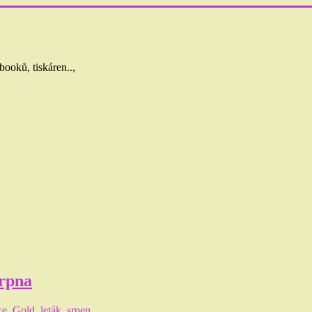
booků, tiskáren..,
srpna
ce
,
Gold
,
leták
,
srpen