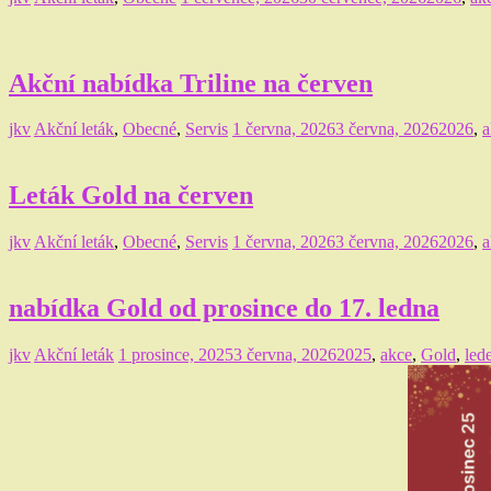
Akční nabídka Triline na červen
jkv
Akční leták
,
Obecné
,
Servis
1 června, 2026
3 června, 2026
2026
,
a
Leták Gold na červen
jkv
Akční leták
,
Obecné
,
Servis
1 června, 2026
3 června, 2026
2026
,
a
nabídka Gold od prosince do 17. ledna
jkv
Akční leták
1 prosince, 2025
3 června, 2026
2025
,
akce
,
Gold
,
led