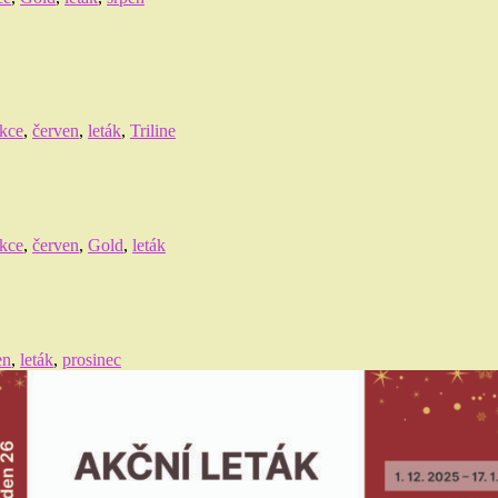
kce
,
červen
,
leták
,
Triline
kce
,
červen
,
Gold
,
leták
en
,
leták
,
prosinec