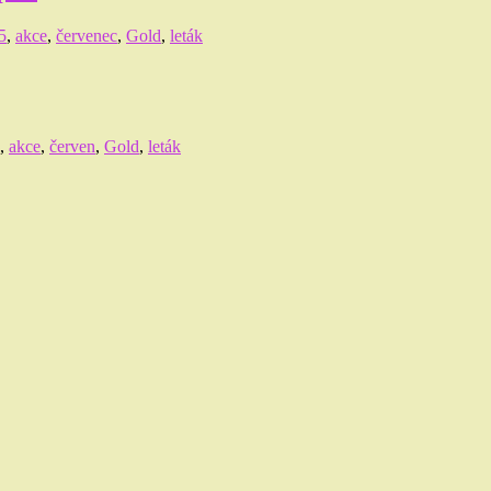
5
,
akce
,
červenec
,
Gold
,
leták
,
akce
,
červen
,
Gold
,
leták