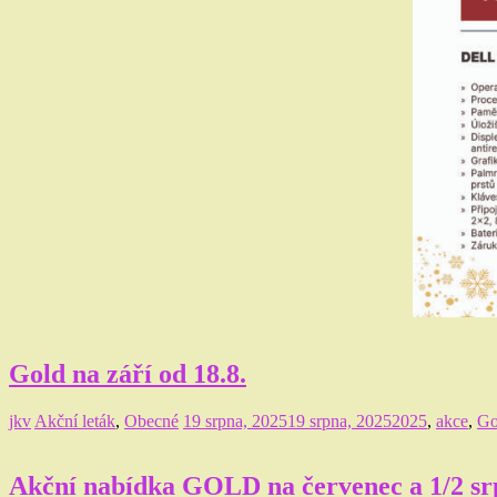
Gold na září od 18.8.
jkv
Akční leták
,
Obecné
19 srpna, 2025
19 srpna, 2025
2025
,
akce
,
Go
Akční nabídka GOLD na červenec a 1/2 s