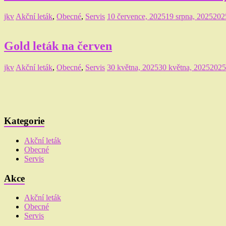
jkv
Akční leták
,
Obecné
,
Servis
10 července, 2025
19 srpna, 2025
202
Gold leták na červen
jkv
Akční leták
,
Obecné
,
Servis
30 května, 2025
30 května, 2025
2025
Kategorie
Akční leták
Obecné
Servis
Akce
Akční leták
Obecné
Servis