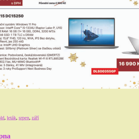
ld
,
leták
,
srpen
,
září
rpna