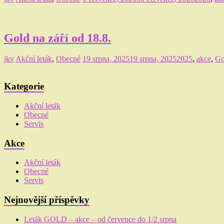
Gold na září od 18.8.
jkv
Akční leták
,
Obecné
19 srpna, 2025
19 srpna, 2025
2025
,
akce
,
Go
Kategorie
Akční leták
Obecné
Servis
Akce
Akční leták
Obecné
Servis
Nejnovější příspěvky
Leták GOLD – akce – od července do 1/2 srpna