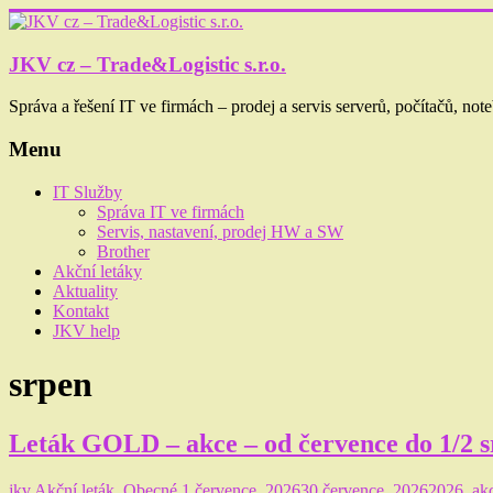
Skip
to
content
JKV cz – Trade&Logistic s.r.o.
Správa a řešení IT ve firmách – prodej a servis serverů, počítačů, note
Menu
IT Služby
Správa IT ve firmách
Servis, nastavení, prodej HW a SW
Brother
Akční letáky
Aktuality
Kontakt
JKV help
srpen
Leták GOLD – akce – od července do 1/2 
jkv
Akční leták
,
Obecné
1 července, 2026
30 července, 2026
2026
,
ak