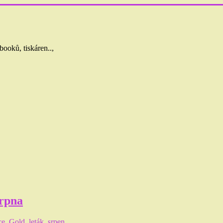
booků, tiskáren..,
srpna
ce
,
Gold
,
leták
,
srpen